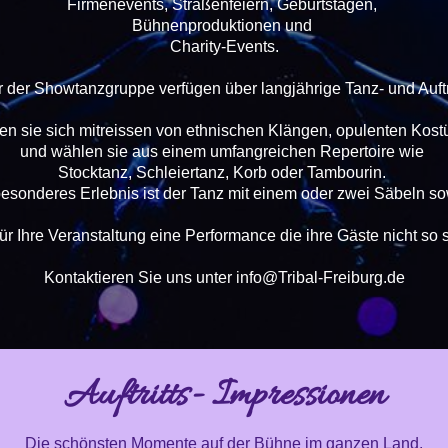
Firmenevents, Straßenfeiern, Geburtstagen,
Bühnenproduktionen und
Charity-Events.
er der Showtanzgruppe verfügen über langjährige Tanz- und Auftr
en sie sich mitreissen von ethnischen Klängen, opulenten Kos
und wählen sie aus einem umfangreichen Repertoire wie
Stocktanz, Schleiertanz, Korb oder Tambourin.
esonderes Erlebnis ist der Tanz mit einem oder zwei Säbeln s
für Ihre Veranstaltung eine Performance die ihre Gäste nicht s
Kontaktieren Sie uns unter info@Tribal-Freiburg.de
Auftritts- Impressionen
Die schönsten Momente auf der Bühne im ganzen Land.