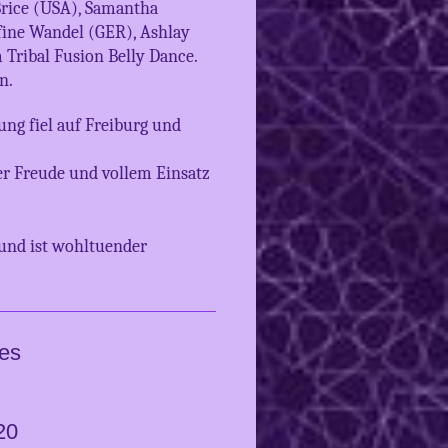
Brice (USA), Samantha
fine Wandel (GER), Ashlay
Tribal Fusion Belly Dance.
n.
ng fiel auf Freiburg und
ßer Freude und vollem Einsatz
 und ist wohltuender
des
20