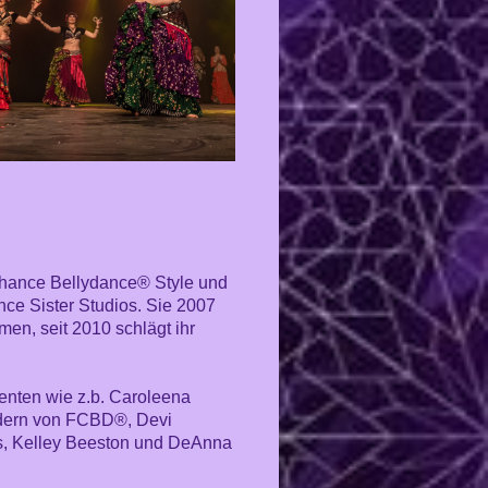
at Chance Bellydance® Style und
ce Sister Studios. Sie 2007
en, seit 2010 schlägt ihr
zenten wie z.b. Caroleena
edern von FCBD
®, Devi
s, Kelley Beeston und DeAnna