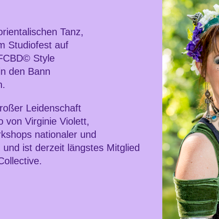
rientalischen Tanz,
m Studiofest auf
n FCBD© Style
in den Bann
n.
großer Leidenschaft
von Virginie Violett,
kshops nationaler und
 und ist derzeit längstes Mitglied
ollective.