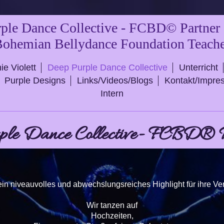
ple Dance Collective - FCBD© Partner
ohemian Bellydance Foundation Teach
nie Violett
Deep Purple Dance Collective
Unterricht
Purple Designs
Links/Videos/Blogs
Kontakt/Impr
Intern
ple Dance Collective- FCBD® B
in niveauvolles und abwechslungsreiches Highlight für ihre V
Wir tanzen auf
Hochzeiten,