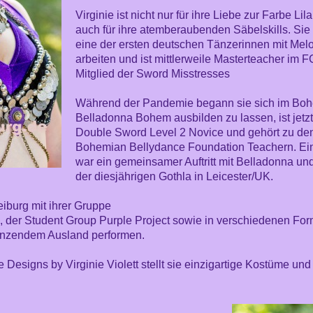
Virginie ist nicht nur für ihre Liebe zur Farbe L
auch für ihre atemberaubenden Säbelskills. Sie
eine der ersten deutschen Tänzerinnen mit Mel
arbeiten und ist mittlerweile Masterteacher im
Mitglied der Sword Misstresses
Während der Pandemie begann sie sich im Boh
Belladonna Bohem ausbilden zu lassen, ist jetzt
Double Sword Level 2 Novice und gehört zu de
Bohemian Bellydance Foundation Teachern. Ein
war ein gemeinsamer Auftritt mit Belladonna un
der diesjährigen Gothla in Leicester/UK.
reiburg mit ihrer Gruppe
, der Student Group Purple Project sowie in verschiedenen F
renzendem Ausland performen.
 Designs by Virginie Violett stellt sie einzigartige Kostüme un