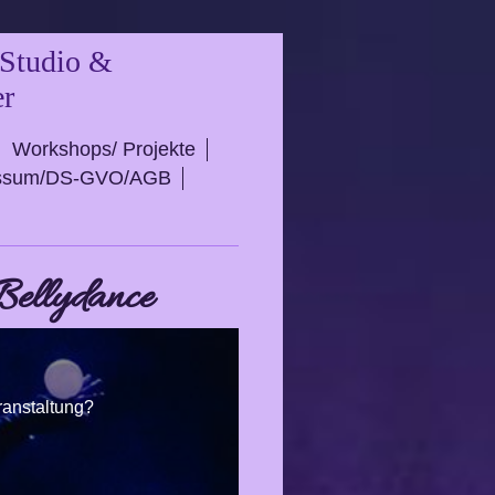
 Studio &
er
Workshops/ Projekte
essum/DS-GVO/AGB
ellydance
eranstaltung?