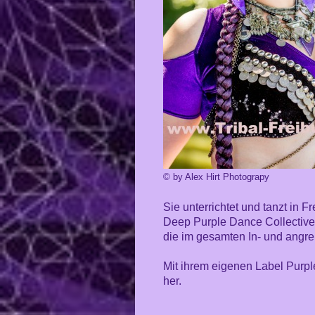
© by Alex Hirt Photograpy
Sie unterrichtet und tanzt in F
Deep Purple Dance Collective
die im gesamten In- und ang
Mit ihrem eigenen Label Purple
her.